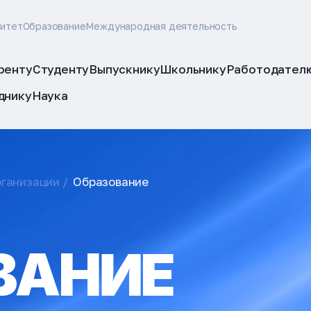
ситет
Образование
Международная деятельность
ренту
Студенту
Выпускнику
Школьнику
Работодател
днику
Наука
рганизации
Образование
ВАНИЕ