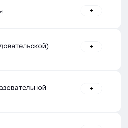
я
довательской)
азовательной