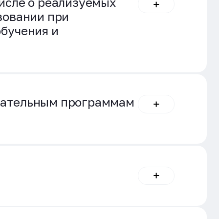
исле о реализуемых
зовании при
бучения и
вательным программам