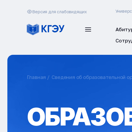
Универ
Версия для слабовидящих
Абиту
Сотру
Главная
Сведения об образовательной о
ОБРАЗО