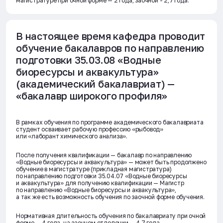
магистратуре при очной форме — 2 года, заочной - 2,7 года.
В настоящее время кафедра проводит
обучение бакалавров по направлению
подготовки 35.03.08 «Водные
биоресурсы и аквакультура»
(академический бакалавриат) —
«бакалавр широкого профиля»
В рамках обучения по программе академического бакалавриата
студент осваивает рабочую профессию «рыбовод»
или «лаборант химического анализа».
После получения квалификации — бакалавр по направлению
«Водные биоресурсы и аквакультура» — может быть продолжено
обучение в магистратуре (прикладная магистратура)
по направлению подготовки 35.04.07 «Водные биоресурсы
и аквакультура» для получению квалификации — Магистр
по направлению «Водные биоресурсы и аквакультура»,
а так же есть возможность обучения по заочной форме обучения.
Нормативная длительность обучения по бакалавриату при очной
форме — 4 года, на заочном отделении — 4,7 года,