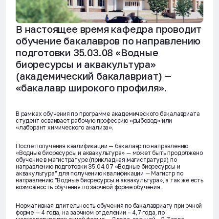
В настоящее время кафедра проводит
обучение бакалавров по направлению
подготовки 35.03.08 «Водные
биоресурсы и аквакультура»
(академический бакалавриат) —
«бакалавр широкого профиля».
В рамках обучения по программе академического бакалавриата
студент осваивает рабочую профессию «рыбовод» или
«лаборант химического анализа».
После получения квалификации — бакалавр по направлению
«Водные биоресурсы и аквакультура» — может быть продолжено
обучение в магистратуре (прикладная магистратура) по
направлению подготовки 35.04.07 «Водные биоресурсы и
аквакультура" для получению квалификации — Магистр по
направлению "Водные биоресурсы и аквакультура», а так же есть
возможность обучения по заочной форме обучения.
Нормативная длительность обучения по бакалавриату при очной
форме — 4 года, на заочном отделении – 4,7 года, по