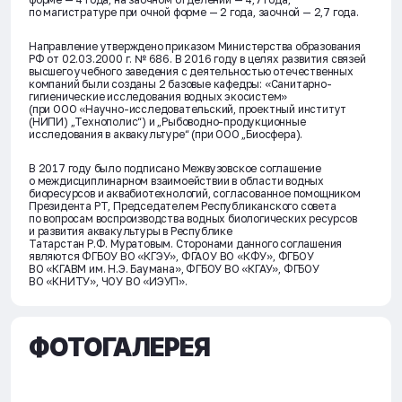
по магистратуре при очной форме — 2 года, заочной — 2,7 года.
Направление утверждено приказом Министерства образования
РФ от 02.03.2000 г. № 686. В 2016 году в целях развития связей
высшего учебного заведения с деятельностью отечественных
компаний были созданы 2 базовые кафедры: «Санитарно-
гигиенические исследования водных экосистем»
(при ООО «Научно-исследовательский, проектный институт
(НИПИ) „Технополис“) и „Рыбоводно-продукционные
исследования в аквакультуре“ (при ООО „Биосфера).
В 2017 году было подписано Межвузовское соглашение
о междисциплинарном взаимоействии в области водных
биоресурсов и аквабиотехнологий, согласованное помощником
Президента РТ, Председателем Республиканского совета
по вопросам воспроизводства водных биологических ресурсов
и развития аквакультуры в Республике
Татарстан Р.Ф. Муратовым. Сторонами данного соглашения
являются ФГБОУ ВО «КГЭУ», ФГАОУ ВО «КФУ», ФГБОУ
ВО «КГАВМ им. Н.Э. Баумана», ФГБОУ ВО «КГАУ», ФГБОУ
ВО «КНИТУ», ЧОУ ВО «ИЭУП».
ФОТОГАЛЕРЕЯ