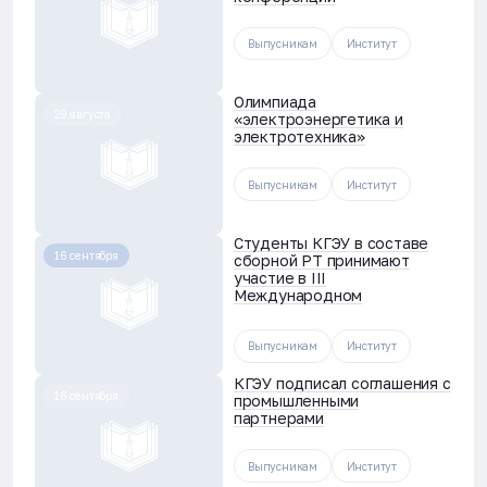
Выпусникам
Институт
Олимпиада
29 августа
«электроэнергетика и
электротехника»
Выпусникам
Институт
Студенты КГЭУ в составе
16 сентября
сборной РТ принимают
участие в III
Международном
строительном чемпионате
Выпусникам
Институт
КГЭУ подписал соглашения с
16 сентября
промышленными
партнерами
Выпусникам
Институт