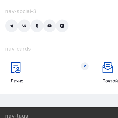
nav-social-3
nav-cards
Лично
Почтой
nav-tags