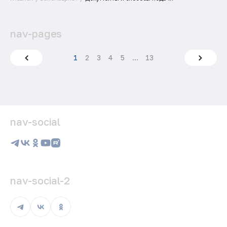
nav-pages
1
2
3
4
5
...
13
nav-social
nav-social-2