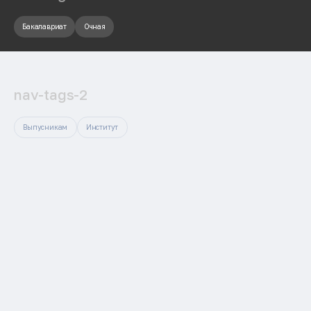
Бакалавриат
Очная
nav-tags-2
Выпусникам
Институт