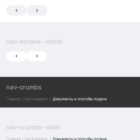
nav-arrows--white
nav-crumbs
Главная
Бакалавриат
Документы и способы подачи
nav-crumbs--dark
Главная
Бакалавриат
Документы и способы подачи